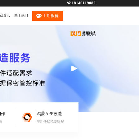
18140119082
业资讯
关于我们
工期报价
制作
鸿蒙APP改造
造
应用迁移鸿蒙适配