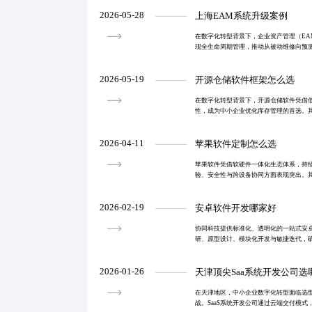
上，出入库
2026-05-28
上海EAM系统升级案例
在数字化转型背景下，企业资产管理（EA
现全生命周期管理，推动从被动维修向预
能扩展涵盖预测性维护、财务集成与移动
孤岛与用户接受
2026-05-19
开源仓储软件框架怎么选
在数字化转型背景下，开源仓储软件凭借
性，成为中小企业优化库存管理的首选。
与深度集成，推动仓储管理从“买断工具”向
增效与长期可
2026-04-11
苹果软件定制怎么选
苹果软件凭借软硬件一体化生态体系，持
验、安全性与跨设备协同方面表现突出。其高标
制与开发者支持体系，推动高质量应用生
提升多场
2026-02-19
安卓软件开发哪家好
协同科技提供标准化、透明化的一站式安
研、原型设计、模块化开发与敏捷迭代，
式计费，杜绝隐性增项，配备全程进度可
通不畅、周期拖
2026-01-26
天津顶尖Saa系统开发公司选
在天津地区，中小企业数字化转型面临选
战。SaaS系统开发公司通过云端交付模