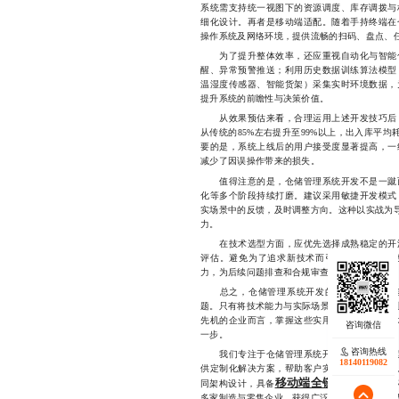
系统需支持统一视图下的资源调度、库存调拨与
细化设计。再者是移动端适配。随着手持终端在
操作系统及网络环境，提供流畅的扫码、盘点、
为了提升整体效率，还应重视自动化与智能化
醒、异常预警推送；利用历史数据训练算法模型
温湿度传感器、智能货架）采集实时环境数据，
提升系统的前瞻性与决策价值。
从效果预估来看，合理运用上述开发技巧后，
从传统的85%左右提升至99%以上，出入库平均耗
要的是，系统上线后的用户接受度显著提高，一
减少了因误操作带来的损失。
值得注意的是，仓储管理系统开发不是一蹴而
化等多个阶段持续打磨。建议采用敏捷开发模式
实场景中的反馈，及时调整方向。这种以实战为导
力。
在技术选型方面，应优先选择成熟稳定的开源
评估。避免为了追求新技术而引入难以维护的
力，为后续问题排查和合规审查提供依据。
总之，仓储管理系统开发的核心不在于功能
题。只有将技术能力与实际场景深度融合，才能让
先机的企业而言，掌握这些实用技巧，不仅是技
一步。
咨询热线
我们专注于仓储管理系统开发领域多年，积累
18140119082
供定制化解决方案，帮助客户实现系统高效落地
移动端全链路适配
同架构设计，具备
能力，
多家制造与零售企业，获得广泛认可。如有相关需求，