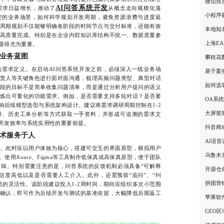
微信投
AI问答系统开发
需求日益增长，推动了
从概念走向规模化落
小程序
变的业务场景，如何科学规划开发周期，避免资源浪费与进度延
周期规划不仅能够明确各阶段的时间节点与交付标准，还能有效
本地知
高质量完成。特别是在企业内部知识库结构不统一、数据质量参
上海E
显得尤为重要。
业务蓝图
攀枝花
求定义。在启动AI问答系统开发之前，必须深入一线业务场
基于案
责人等关键角色进行面对面沟通，梳理高频问题类型、典型对话
如何选
段的目标不是简单收集问题清单，而是通过分析用户提问的语义
炼出可量化的功能需求。例如，是否需要支持多轮对话？是否要
OA系
响后续模型选型与系统架构设计。建议将需求调研周期控制在1-2
大屏签
录、历史工单分析等方式获取一手资料，并形成可追溯的需求文
开发效率与系统实用性的重要前提。
抖音商
术服务于人
AI语
此时应以用户体验为核心，搭建可交互的界面原型，模拟用户
乌鲁木
使用Axure、Figma等工具制作低保真或高保真原型，便于团队
辑。特别需要注意的是，问答系统的反馈机制必须具备“可解释
开源仓
信度高低以及是否需要人工介入。此外，还需预留“追问”、“纠
拼团营
统的灵活性。该阶段建议投入1-2周时间，期间应组织多次小范围
确认，即可作为后续开发与测试的基准依据，大幅降低后期返工
苹果软
GEO