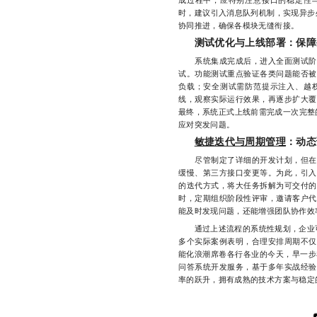
时，建议引入消息队列机制，实现异步
协同推进，确保各模块无缝衔接。
测试优化与上线部署：保障
系统集成完成后，进入全面测试阶段
试。功能测试重点验证各类问题能否被
负载；安全测试需防范提示注入、越
线，观察实际运行效果，再逐步扩大覆
最终，系统正式上线前需完成一次完整
应对突发问题。
敏捷迭代与周期管理
：动态
尽管制定了详细的开发计划，但在实
缓慢、第三方接口变更等。为此，引入
的迭代方式，将大任务拆解为可交付的
时，定期组织阶段性评审，邀请客户代
能及时发现问题，还能增强团队协作效
通过上述流程的系统性规划，企业可在
多个实际案例表明，合理安排周期不仅
能化浪潮席卷各行各业的今天，早一步
问答系统开发服务，基于多年实战经验
率的跃升，拥有成熟的技术方案与稳定的交