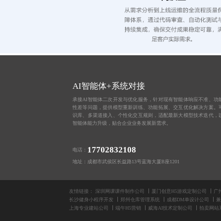
AI智能体+系统对接
承接AI智能体二次开发与优化服务，针对现有智能体响应不准、功
性差等问题，提供模型重新训练、功能拓展、交互优化解决方案。
识库、多渠道接入、个性化交互规则，适配最新大模型技术迭代，
智能体能力升级，贴合企业业务发展新需求。
17702832108
电话：
地址：成都市武侯区长益路13号蓝海大厦B座1201
友情链接：
深圳网课课件制作公司
厦门创意H5游戏定制公司
广
长沙健身小程序开发
郑州仓库管理系统
成都DM单设计公司
兼
上海专业建站公司
端午H5营销
威海AI技术定制公司
拍卖网站