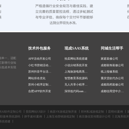
技术外包服务
现成SAAS系统
同城生活帮手
能单一、适配
APP活动开发公司
拍卖网站系统搭建
家庭装修公司
可新增行业知
小红书营销活动开发
小说分销系统开发
成都装饰装修公司
以低成本实现
苏州抖音平台活动定制
上海旅游电商系统开发
线上报修系统
网站排名优化
智慧教育系统源码
重庆贷款代办公司
苏州小程序定制公司
无人共享小程序开发
成都高档装修公司
合肥APP软件开发
深圳低代码saas平台
成都信用贷中介公司
广州微信开发公司
旅行社ERP系统开发
网上报修系统
重庆网站设计公司
食堂点餐小程序开发
扫码报修系统
呼和浩特移动APP开发
重庆管理系统软件开发
成都贷款中介平台
州AI软件定制公司
贵阳网站UI设计
南昌VR游戏定制开发
郑州私域游戏定制
昆明H5案例
职接单系统源码
拼手速H5案例
上海互动营销游戏定制
南京微信宣传图设计公司
北海系统开
深圳网站建设
食堂点餐小程序开发
深圳贷款中介公司
系统搭建
武汉AI部署公司
成品微信小游戏开发
北京装修设计公司