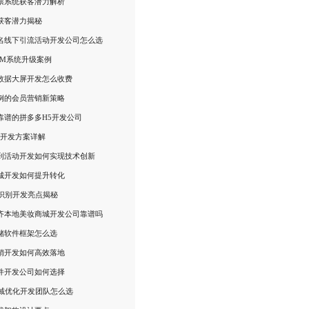
票系统获客潜力解析
获客潜力揭秘
名线下引流活动开发公司怎么选
AM系统升级案例
数据大屏开发怎么收费
例的会员营销新策略
靠谱的拼多多H5开发公司
统开发方案详解
到活动开发如何实现技术创新
城开发如何提升转化
音识别开发亮点揭秘
齐本地美妆商城开发公司靠谱吗
储软件框架怎么选
销开发如何高效落地
件开发公司如何选择
区域优化开发团队怎么选