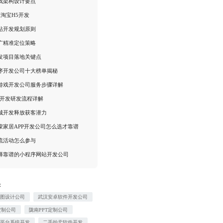
戏架构设计要点
定淘宝H5开发
站开发规划原则
广精准定位策略
发项目落地关键点
序开发公司十大榜单揭秘
游戏开发公司服务步骤详解
馆开发研发流程详解
城开发释放获客潜力
蒙家居APP开发公司怎么选才靠谱
流活动怎么参与
择靠谱的小程序网站开发公司
：
销图设计公司
武汉安卓软件开发公司
定制公司
陇南PPT定制公司
物平台系统开发
二手拍卖软件开发