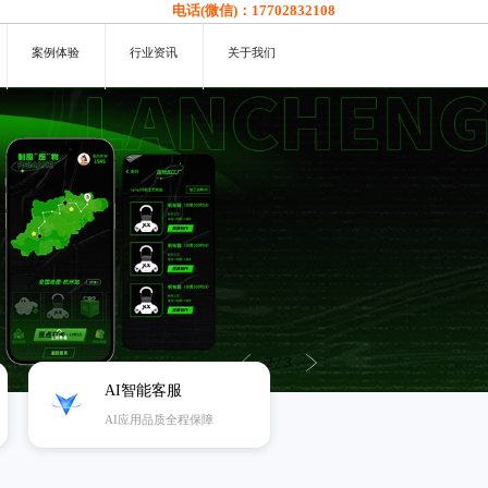
电话(微信)：
17702832108
案例体验
行业资讯
关于我们
3
/
3
AI智能客服
AI应用品质全程保障