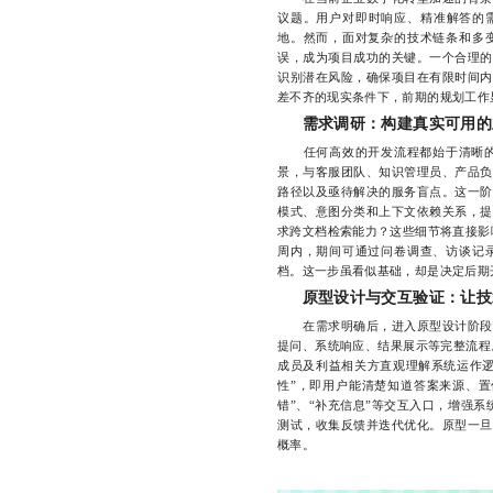
议题。用户对即时响应、精准解答的
地。然而，面对复杂的技术链条和多
误，成为项目成功的关键。一个合理的
识别潜在风险，确保项目在有限时间内
差不齐的现实条件下，前期的规划工作
需求调研：构建真实可用的
任何高效的开发流程都始于清晰的需
景，与客服团队、知识管理员、产品负
路径以及亟待解决的服务盲点。这一阶
模式、意图分类和上下文依赖关系，提
求跨文档检索能力？这些细节将直接影
周内，期间可通过问卷调查、访谈记
档。这一步虽看似基础，却是决定后期
原型设计与交互验证：让技
在需求明确后，进入原型设计阶段。
提问、系统响应、结果展示等完整流程。
成员及利益相关方直观理解系统运作逻
性”，即用户能清楚知道答案来源、置
错”、“补充信息”等交互入口，增强系
测试，收集反馈并迭代优化。原型一旦
概率。