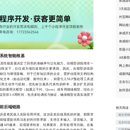
体感游
3天搞
外贸网
网站推
体感开
体感程
答题小
系统智能根基
AR展
其性能直接决定了回答的准确率与泛化能力。但模型训练绝非一
网上商
的情况下，往往成为项目延期的主要诱因。因此，在模型训练阶
标注与增强策略。对于已有知识库的企业，需评估现有文档结构
成都鸿
化文本（如会议纪要、邮件往来），则需引入NLP预处理工具进
京东引
采用主动学习机制，优先标注最具代表性的样本，逐步扩充训练
后的通用大模型（如通义千问、Qwen）或专用领域模型，结合少
如何选
议安排3-4周时间，包含多轮调优与验证，确保模型在真实场景下
前后端链路
相关阅读
是将其嵌入实际应用环境。这涉及前后端系统的对接、权限管
南京营
前端需提供简洁友好的问答界面，支持文本输入、语音输入、富
北京H5
建API服务，实现请求转发、结果缓存、异常处理等功能。在集
广州宠
与响应速度，避免因网络延迟或并发压力导致用户体验下降。同