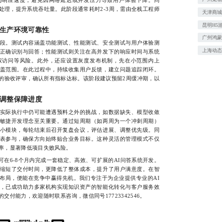
处理，提升系统吞吐量。此阶段通常耗时2-3周，需由全栈工程师
天津商
昆明H5
生产环境可靠性
广州鸿蒙
。测试内容涵盖功能测试、性能测试、安全测试与用户体验测
上海动
正确识别与回答；性能测试则关注在高并发下的响应时间与系统
权访问等风险。此外，还应设置灰度发布机制，先在小范围内上
盖范围。在此过程中，持续收集用户反馈，建立问题追踪闭环。
的验收评审，确认所有指标达标。该阶段建议预留2周缓冲期，以
调整保障进度
际执行中仍可能遭遇预料之外的挑战，如数据缺失、模型收敛
敏捷开发理念至关重要。通过短周期（如两周为一个冲刺周期）
小模块，每轮结束后召开复盘会议，评估进展、调整优先级。同
表参与，确保方向始终贴合业务目标。这种灵活的管理模式不仅
率，显著降低项目失败风险。
6-8个月内完成一套稳定、高效、可扩展的AI问答系统开发。
缩短了交付时间，更降低了整体成本，提升了用户满意度。在智
布局，便能在竞争中赢得先机。我们专注于为企业提供专业的AI
，已成功助力多家机构实现知识资产的智能化转化与客户服务效
付能力，欢迎随时联系咨询，微信同号17723342546。