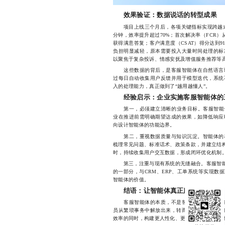
效果验证：数据说话的转型成果
项目上线三个月后，各项关键指标实现跨越式提
分钟，效率提升超过70%；首次解决率（FCR）
获得满意答复；客户满意度（CSAT）得分达到
负担明显减轻，原本需要投入大量时间处理的标
以聚焦于复杂投诉、情感安抚及增值服务推荐等
这些数据的背后，是客服智能体在自然语言理
过每日自动收集用户反馈并用于模型迭代，系统
入的处理能力，真正做到了“越用越懂人”。
经验启示：企业实施客服智能体的
第一，必须建立清晰的业务目标。客服智能体不
业在推进前需明确期望达成的效果，如降低响应
向设计智能体的功能边界。
第二，重视数据质量与知识沉淀。智能体的表
梳理常见问题、标准话术、政策条款，并建立结构
时，持续收集用户交互数据，形成闭环优化机制
第三，注重与现有系统的无缝融合。客服智能体
的一部分，与CRM、ERP、工单系统等实现数
智能体的价值。
结语：让智能体真正服务于人
客服智能体的本质，不是替代人类，而是赋能
员从繁琐事务中解放出来，转而关注更具温度的
效率的同时，构建更人性化、更高效的客户服务