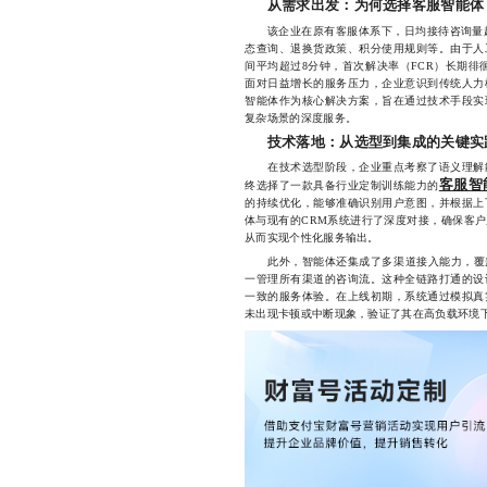
从需求出发：为何选择客服智能体
该企业在原有客服体系下，日均接待咨询量超过
态查询、退换货政策、积分使用规则等。由于人
间平均超过8分钟，首次解决率（FCR）长期徘徊
面对日益增长的服务压力，企业意识到传统人力
智能体作为核心解决方案，旨在通过技术手段实
复杂场景的深度服务。
技术落地：从选型到集成的关键实
在技术选型阶段，企业重点考察了语义理解能
客服智
终选择了一款具备行业定制训练能力的
的持续优化，能够准确识别用户意图，并根据上
体与现有的CRM系统进行了深度对接，确保客
从而实现个性化服务输出。
此外，智能体还集成了多渠道接入能力，覆盖
一管理所有渠道的咨询流。这种全链路打通的设
一致的服务体验。在上线初期，系统通过模拟真
未出现卡顿或中断现象，验证了其在高负载环境