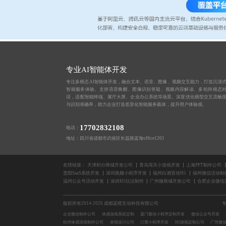
专业AI智能体开发
专注多模态AI智能体开发，融合文本、语音、图像、视频交互能力，打造沉浸
智能服务体验。支持语音唤醒、图像识别答疑、视频内容解读、多轮跨模态
话，适配智能终端、展厅大屏、企业办公系统等场景。深度优化模型交互流畅
与识别准确率，助力企业打造差异化智能服务载体，提升用户体验感。
17702832108
电话：
地址：四川省成都市武侯区长益路蓝海office1201
友情链接：
天津积分商城开发公司
青岛闯关小游戏开发
上海PPT制作公司
贵阳SaaS系统开发
深圳跑腿小程序开发
福州白酒宣传H5
福州微信活动制
温州公众号活动开发
深圳H5玩法制作
广州微商城开发公司
合肥企业微信
版权所有2014-2026 成都蓝橙互动科技有限公司
企业微信制作公司
体感游戏系统定制
厦门微信小程序定制开发
微信公众号开发
杭州体感游戏制作公司
喜报设计公司
订票小程序开发
H5游戏定制公司
广州微